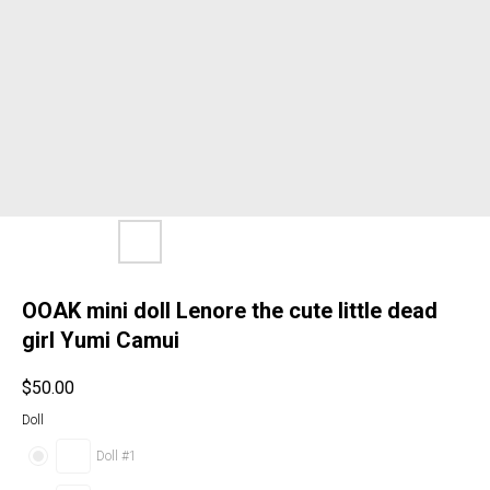
OOAK mini doll Lenore the cute little dead
girl Yumi Camui
$
50.00
Doll
Doll #1